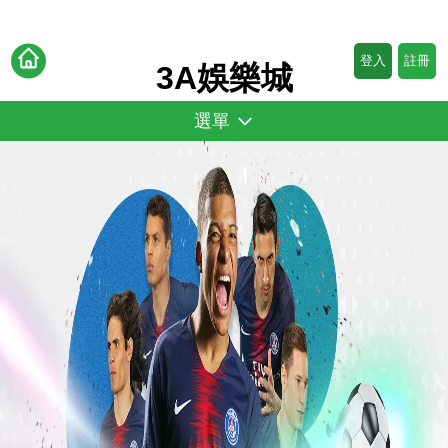
登入
註冊
3A娛樂城
選單
體育賽事
真人娛樂
彩票遊戲
電子遊藝
優惠活動