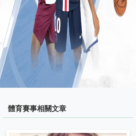
體育賽事相關文章