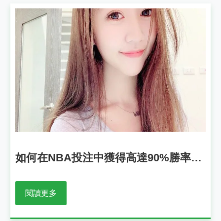
如何在NBA投注中獲得高達90%勝率：
預測、賠率、賭盤、運彩、場中投注 -
3A娛樂城
閱讀更多