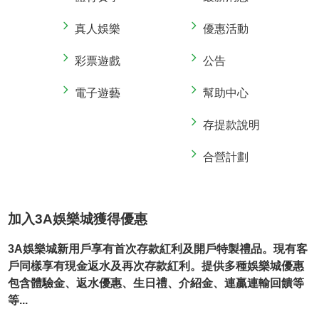
真人娛樂
優惠活動
彩票遊戲
公告
電子遊藝
幫助中心
存提款說明
合營計劃
加入3A娛樂城獲得優惠
3A娛樂城新用戶享有首次存款紅利及開戶特製禮品。現有客
戶同樣享有現金返水及再次存款紅利。提供多種娛樂城優惠
包含體驗金、返水優惠、生日禮、介紹金、連贏連輸回饋等
等...