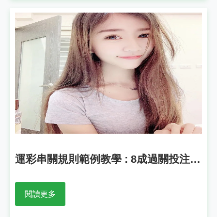
運彩串關規則範例教學 : 8成過關投注新
手都看這篇「獲利翻倍」! - 3A娛樂城
閱讀更多