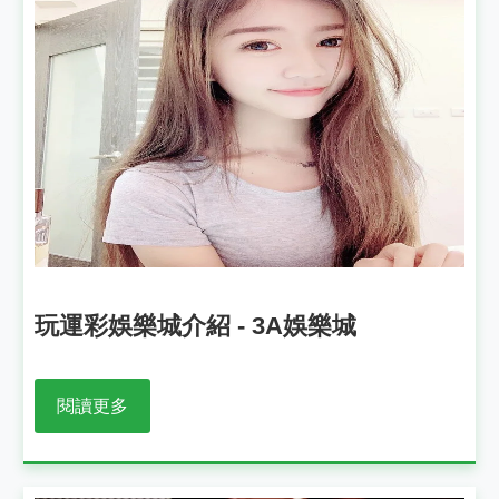
玩運彩娛樂城介紹 - 3A娛樂城
閱讀更多