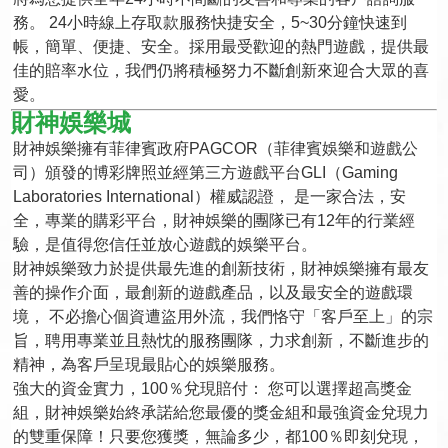
務。 24小時線上存取款服務快捷安全，5~30分鐘快速到
帳，簡單、便捷、安全。採用最受歡迎的熱門遊戲，提供最
佳的賠率水位，我們仍將積極努力不斷創新來迎合大眾的喜
愛。
財神娛樂城
財神娛樂擁有菲律賓政府PAGCOR（菲律賓娛樂和遊戲公
司）頒發的博彩牌照並經第三方遊戲平台GLI（Gaming
Laboratories International）權威認證， 是一家合法，安
全，專業的購彩平台，財神娛樂的團隊已有12年的行業經
驗，是值得您信任並放心遊戲的娛樂平台。
財神娛樂致力於提供最先進的創新技術，財神娛樂擁有最友
善的操作介面，最創新的遊戲產品，以及最安全的遊戲環
境， 不必擔心個資遭盜用外流，我們恪守「客戶至上」的宗
旨，聘用專業並且熱忱的服務團隊，力求創新，不斷進步的
精神，為客戶呈現最貼心的娛樂服務。
強大的資金實力，100％兌現賠付： 您可以選擇超高獎金
組，財神娛樂始終承諾給您最優的獎金組和最強資金兌現力
的雙重保障！只要您獲獎，無論多少，都100％即刻兌現，