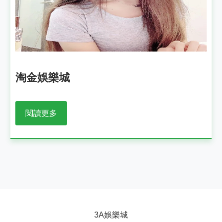
淘金娛樂城
閱讀更多
3A娛樂城