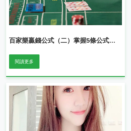
百家樂贏錢公式（二）掌握5條公式，
百家樂之路發發發
閱讀更多