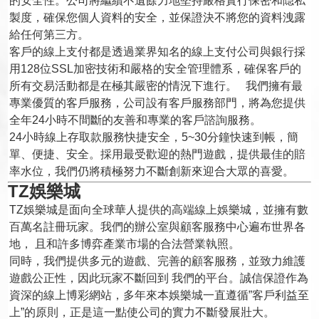
的安全性。公司將繼續不遺餘力地堅持嚴格實行保密和隠私
製度，確保您個人資料的安全，並保證決不將您的資料洩露
給任何第三方。
客戶的線上支付都是透過業界知名的線上支付公司與銀行採
用128位SSL加密技術和嚴格的安全管理體系，確保客戶的
所有交易活動都是在極其嚴密的情況下進行。 我們擁有最
專業優質的客戶服務，公司設有客戶服務部門，將為您提供
全年24小時不間斷的友善和專業的客戶諮詢服務。
24小時線上存取款服務快捷安全，5~30分鐘快速到帳，簡
單、便捷、安全。採用最受歡迎的熱門遊戲，提供最佳的賠
率水位，我們仍將積極努力不斷創新來迎合大眾的喜愛。
TZ娛樂城
TZ娛樂城是面向全球華人提供的高端線上娛樂城，並擁有數
百萬名註冊玩家。我們的辦公室與顧客服務中心遍布世界各
地， 且和許多博弈產業市場的合法營業執照。
同時，我們提供多元的遊戲、完善的顧客服務，並致力維護
遊戲公正性，因此玩家不斷回到 我們的平台。誠信保證作為
資深的線上博彩網站，多年來本娛樂城一直遵循”客戶利益至
上”的原則，正是這一點使公司的實力不斷發展壯大。