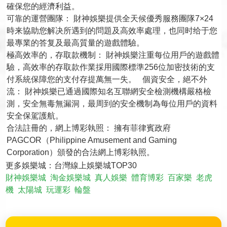
確保您的經濟利益。
可靠的運營團隊： 財神娛樂提供全天候優秀服務團隊7×24
時来協助您解决所遇到的問題及高效率處理，也同时给于您
最專業的答复及最高質量的遊戲體驗。
極高效率的，存取款機制： 財神娛樂注重每位用戶的遊戲體
驗，高效率的存取款作業採用國際標準256位加密技術的支
付系統保障您的支付存提萬無一失。 個資安全，絕不外
流： 財神娛樂已通過國際知名互聯網安全檢測機構嚴格檢
測，安全無毒無漏洞，最周到的安全機制為每位用戶的資料
安全保駕護航。
合法註冊的，網上博彩執照： 擁有菲律賓政府
PAGCOR（Philippine Amusement and Gaming
Corporation）頒發的合法網上博彩執照。
更多娛樂城：台灣線上娛樂城TOP30
財神娛樂城
淘金娛樂城
真人娛樂
體育博彩
百家樂
老虎
機
太陽城
玩運彩
輪盤