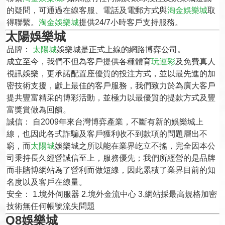
的疑問，可通過在線客服、電話及電郵方式與
淘金娛樂城
取
得聯繫。
淘金娛樂城
提供24/7小時客戶支持服務。
太陽娛樂城
品牌：
太陽城
娛樂城是正式上線的網路博弈公司。
成立至今，我們不但為客戶提供各種體育
玩運彩
及免費真人
視訊娛樂，更承諾配置座優質的投注方式，並以最先進的加
密技術支援，獻上最佳的客戶服務，我們致力於為廣大客戶
提共豐富精采的博彩活動，並極力以最優質的提款方式及豐
富獎賞做為回饋。
誠信： 自2009年來台灣博弈產業，不斷有新的娛樂城上
線，也因此各式詐騙及客戶獲利收不到款項的問題層出不
窮，而
太陽城
娛樂城之所以能在業界屹立不搖，完全因本公
司秉持長久經營誠信至上，服務優先；我們所經營的是品牌
而非賭博網站為了營利而做短線，因此累積了業界目前的知
名度以及客戶在線量。
安全： 1.境外伺服器 2.境外金流中心 3.網站採最高規格加密
技術無任何帳號流失問題
Q8娛樂城