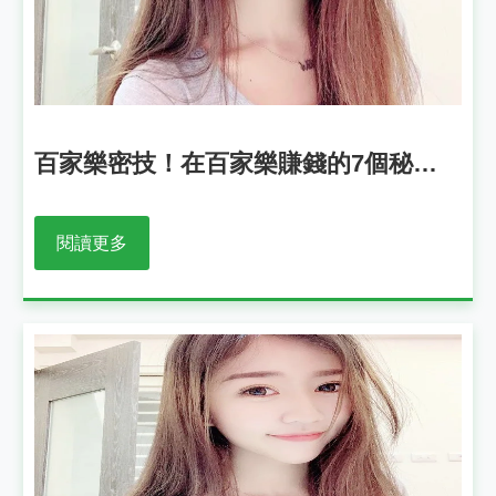
百家樂密技！在百家樂賺錢的7個秘訣
大公開！
閱讀更多